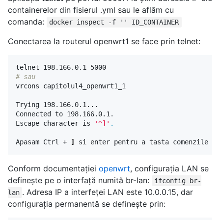
containerelor din fisierul .yml sau le aflăm cu
comanda:
docker inspect -f '' ID_CONTAINER
Conectarea la routerul openwrt1 se face prin telnet:
# sau
vrcons capitolul4_openwrt1_1

Trying 198.166.0.1...

Connected to 198.166.0.1.

Escape character is 
'^]'
.
Apasam Ctrl + 
]
Conform documentației
openwrt
, configurația LAN se
definește pe o interfață numită br-lan:
ifconfig br-
. Adresa IP a interfeței LAN este 10.0.0.15, dar
lan
configurația permanentă se definește prin: