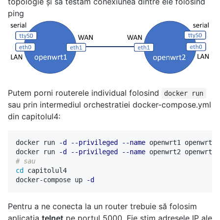
topologie și să testăm conexiunea dintre ele folosind
ping
Putem porni routerele individual folosind
docker run
sau prin intermediul orchestratiei docker-compose.yml
din capitolul4:
docker run 
-d
--privileged
--name
 openwrt1 openwrt

docker run 
-d
--privileged
--name
# sau
cd 
capitolul4

docker-compose up 
-d
Pentru a ne conecta la un router trebuie să folosim
aplicația
telnet
pe portul 5000. Fie știm adresele IP ale