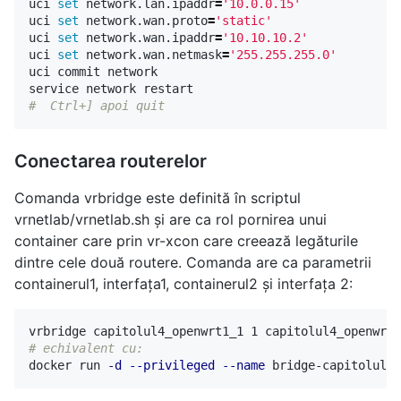
uci 
set 
network.lan.ipaddr
=
'10.0.0.15'
uci 
set 
network.wan.proto
=
'static'
uci 
set 
network.wan.ipaddr
=
'10.10.10.2'
uci 
set 
network.wan.netmask
=
'255.255.255.0'
uci commit network

#  Ctrl+] apoi quit
Conectarea routerelor
Comanda vrbridge este definită în scriptul
vrnetlab/vrnetlab.sh și are ca rol pornirea unui
container care prin vr-xcon care creează legăturile
dintre cele două routere. Comanda are ca parametrii
containerul1, interfața1, containerul2 și interfața 2:
# echivalent cu:
docker run 
-d
--privileged
--name
 bridge-capitolul4_