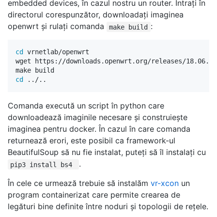
embedded devices, în cazul nostru un router. Intrați în
directorul corespunzător, downloadați imaginea
openwrt și rulați comanda
:
make build
cd 
vrnetlab/openwrt

wget https://downloads.openwrt.org/releases/18.06.2/
cd
Comanda execută un script în python care
downloadează imaginile necesare și construiește
imaginea pentru docker. În cazul în care comanda
returnează erori, este posibil ca framework-ul
BeautifulSoup să nu fie instalat, puteți să îl instalați cu
.
pip3 install bs4
În cele ce urmează trebuie să instalăm
vr-xcon
un
program containerizat care permite crearea de
legături bine definite între noduri și topologii de rețele.