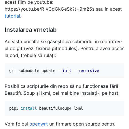
acest film pe youtube:
https://youtu.be/R_vCdGkGeSk?t=9m25s sau în acest
tutorial
.
Instalarea vrnetlab
Această unealtă se găsește ca submodul în reporitoy-
ul de git (vezi fișierul gitmodules). Pentru a avea acces
la cod, trebuie să rulați:
git submodule update 
--init
--recursive
Posibil ca scripturile din repo să nu funcționeze fără
BeautifulSoup și lxml, cel mai bine instalați-l pe host:
pip3 
install 
Vom folosi
openwrt
un firmare open source pentru