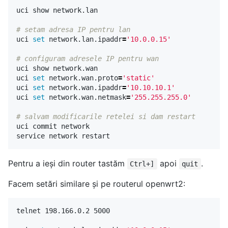
uci show network.lan

# setam adresa IP pentru lan
uci 
set 
network.lan.ipaddr
=
'10.0.0.15'
# configuram adresele IP pentru wan
uci show network.wan

uci 
set 
network.wan.proto
=
'static'
uci 
set 
network.wan.ipaddr
=
'10.10.10.1'
uci 
set 
network.wan.netmask
=
'255.255.255.0'
# salvam modificarile retelei si dam restart
uci commit network

Pentru a ieși din router tastăm
apoi
.
Ctrl+]
quit
Facem setări similare și pe routerul openwrt2:
telnet 198.166.0.2 5000
